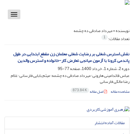
Toggle
vigation
نویسنده =
مهرداد صادقی ده چشمه
1
تعداد مقالات:
نقش استرس شغلی بر رضایت شغلی معلمان زن مقطع ابتدایی در طول
پاندمی کرونا با آزمون میانجی تعارض کار-خانواده و استرس والدین
دوره 2، شماره 1، خرداد 1400، صفحه
77-95
عباس قائدامینی هارونی؛ مهرداد صادقی ده چشمه؛ میثم بابایی فارسانی؛ غلام
رضا مالکی فارسانی
873.84 K
مشاهده مقاله
اصل مقاله
مقالات آماده انتشار