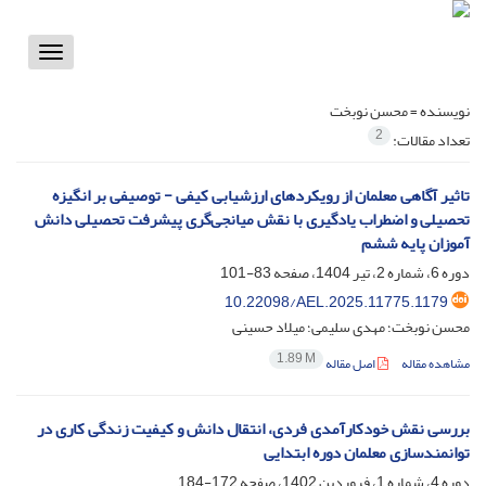
Toggle
vigation
نویسنده =
محسن نوبخت
2
تعداد مقالات:
تاثیر آگاهی معلمان از رویکردهای ارزشیابی کیفی - توصیفی بر انگیزه
تحصیلی و اضطراب یادگیری با نقش میانجی‌گری پیشرفت تحصیلی دانش
آموزان پایه ششم
دوره 6، شماره 2، تیر 1404، صفحه
83-101
10.22098/AEL.2025.11775.1179
محسن نوبخت؛ مهدی سلیمی؛ میلاد حسینی
1.89 M
مشاهده مقاله
اصل مقاله
بررسی نقش خودکارآمدی فردی، انتقال دانش و کیفیت زندگی کاری در
توانمندسازی معلمان دوره ابتدایی
دوره 4، شماره 1، فروردین 1402، صفحه
172-184