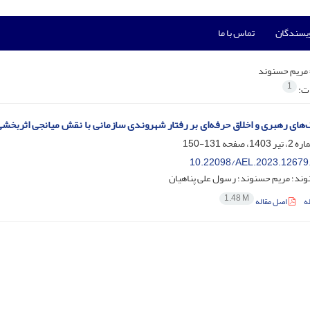
ویسندگان
تماس با ما
مریم حسنوند
1
ات:
‌های رهبری و اخلاق حرفه‌ای بر رفتار شهروندی سازمانی با نقش میانجی اثربخش
131-150
10.22098/AEL.2023.12679
ند؛ مریم حسنوند؛ رسول علی پناهیان
1.48 M
ه
اصل مقاله