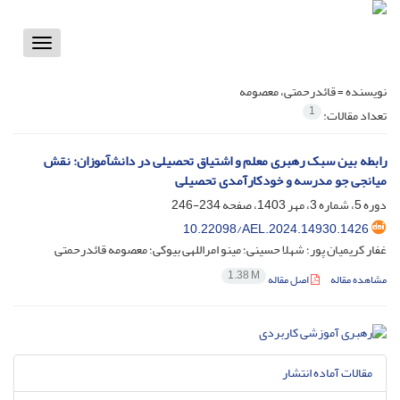
Toggle
vigation
نویسنده =
قائدرحمتی، معصومه
1
تعداد مقالات:
رابطه بین سبک رهبری معلم و اشتیاق تحصیلی در دانش‏آموزان: نقش
میانجی جو مدرسه و خودکارآمدی تحصیلی
دوره 5، شماره 3، مهر 1403، صفحه
234-246
10.22098/AEL.2024.14930.1426
غفار کریمیان پور؛ شهلا حسینی؛ مینو امراللهی بیوکی؛ معصومه قائدرحمتی
1.38 M
مشاهده مقاله
اصل مقاله
مقالات آماده انتشار