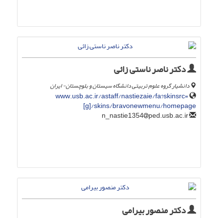
دکتر ناصر ناستی زائی
دانشیار گروه علوم تربیتی دانشگاه سیستان و بلوچستان- ایران
www.usb.ac.ir/astaff/nastiezaie/fa?skinsrc=
[g]/skins/bravonewmenu/homepage
ped.usb.ac.ir
n_nastie1354
دکتر منصور بیرامی