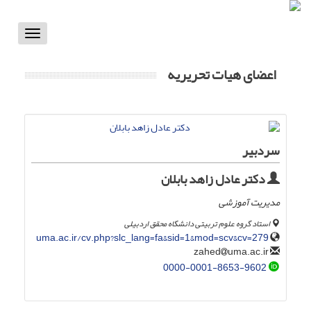
Toggle
vigation
اعضای هیات تحریریه
سردبیر
دکتر عادل زاهد بابلان
مدیریت آموزشی
استاد گروه علوم تربیتی دانشگاه محقق اردبیلی
uma.ac.ir/cv.php?slc_lang=fa&sid=1&mod=scv&cv=279
uma.ac.ir
zahed
0000-0001-8653-9602