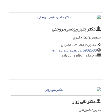
دکتر جلیل یونسی بروجنی
سنجش و اندازه گیری
دانشیار دانشگاه علامه طباطبائی
simap.atu.ac.ir/cv/5902580/
gmail.com
jalilyounesi
دکتر تقی زوار
مدیریت آموزشی