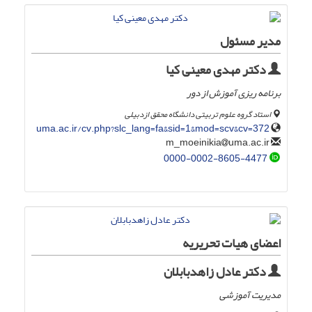
مدیر مسئول
دکتر مهدی معینی کیا
برنامه ریزی آموزش از دور
استاد گروه علوم تربیتی دانشگاه محقق ازدبیلی
uma.ac.ir/cv.php?slc_lang=fa&sid=1&mod=scv&cv=372
uma.ac.ir
m_moeinikia
0000-0002-8605-4477
اعضای هیات تحریریه
دکتر عادل زاهدبابلان
مدیریت آموزشی