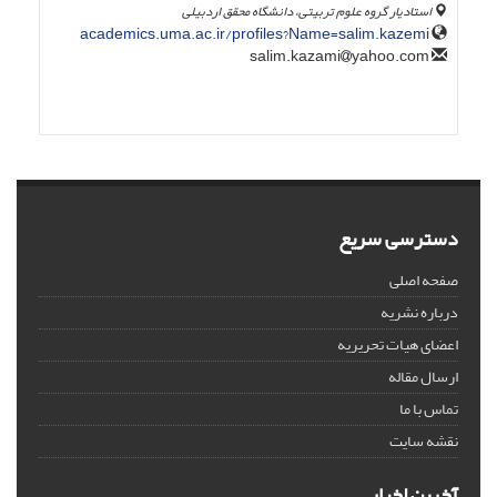
استادیار گروه علوم تربیتی، دانشگاه محقق اردبیلی
academics.uma.ac.ir/profiles?Name=salim.kazemi
yahoo.com
salim.kazami
دسترسی سریع
صفحه اصلی
درباره نشریه
اعضای هیات تحریریه
ارسال مقاله
تماس با ما
نقشه سایت
آخرین اخبار