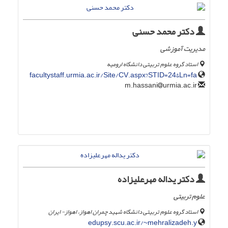
دکتر محمد حسنی
مدیریت آموزشی
استاد گروه علوم تربیتی دانشگاه ارومیه
facultystaff.urmia.ac.ir/Site/CV.aspx?STID=24&Ln=fa
urmia.ac.ir
m.hassani
دکتر یداله مهرعلیزاده
علوم تربیتی
استاد گروه علوم تربیتی دانشگاه شهید چمران اهواز، اهواز- ایران
edupsy.scu.ac.ir/~mehralizadeh.y