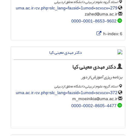
استاد گروه علوم تربیتی دانشگاه محقق اردبیلی
uma.ac.ir/cv.php?slc_lang=fa&sid=1&mod=scv&cv=279
uma.ac.ir
zahed
0000-0001-8653-9602
h-index:
6
دکتر مهدی معینی کیا
برنامه ریزی آموزش از دور
استاد گروه علوم تربیتی دانشگاه محقق ازدبیلی
uma.ac.ir/cv.php?slc_lang=fa&sid=1&mod=scv&cv=372
uma.ac.ir
m_moeinikia
0000-0002-8605-4477