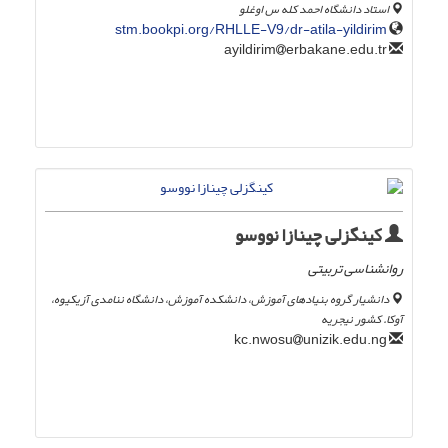
استاد دانشگاه احمد کله س اوغلو
stm.bookpi.org/RHLLE-V9/dr-atila-yildirim
erbakane.edu.tr
ayildirim
کینگزلی چینازا نووسو
روانشناسی تربیتی
دانشیار گروه بنیادهای آموزش، دانشکده آموزش، دانشگاه ننامدی آزیکیوه،
آوکا. کشور نیجریه
unizik.edu.ng
kc.nwosu