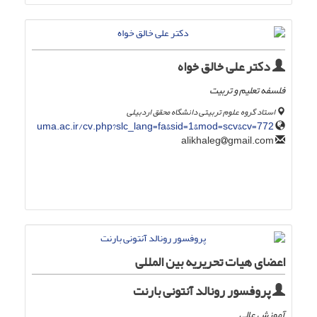
دکتر علی خالق خواه
فلسفه تعلیم و تربیت
استاد گروه علوم تربیتی دانشگاه محقق اردبیلی
uma.ac.ir/cv.php?slc_lang=fa&sid=1&mod=scv&cv=772
gmail.com
alikhaleg
اعضای هیات تحریریه بین المللی
پروفسور رونالد آنتونی بارنت
آموزش عالی