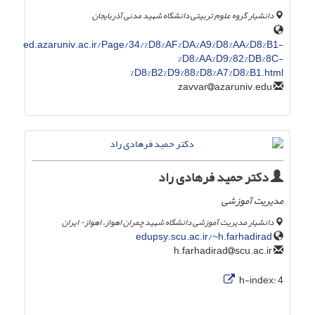
دانشیار گروه علوم تربیتی دانشگاه شهید مدنی آذربایجان
ed.azaruniv.ac.ir/Page/34/%D8%AF%DA%A9%D8%AA%D8%B1-
%D8%AA%D9%82%DB%8C-
%D8%B2%D9%88%D8%A7%D8%B1.html
azaruniv.edu
zavvar
دکتر حمید فرهادی راد
مدیریت آموزشی
دانشیار مدیریت آموزشی دانشگاه شهید چمران اهواز، اهواز- ایران
edupsy.scu.ac.ir/~h.farhadirad
scu.ac.ir
h.farhadirad
h-index:
4