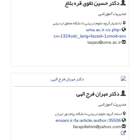
دکتر حسین تقوی قره بلاغ
مدیریت آموزشی
دانشیار گروه علوم تربیتی دانشگاه محقق اردبیلی
uma.ac.ir/cv.php?
cv=1324&slc_lang=fa&sid=1&mod=scv
uma.ac.ir
taqavi
دکتر مهران فرج الهی
مدیریت آموزشی
استاد گروه علوم تربیتی دانشگاه پیام نور تهران
ensani.ir/fa/article/author/35506
yahoo.com
farajollahim