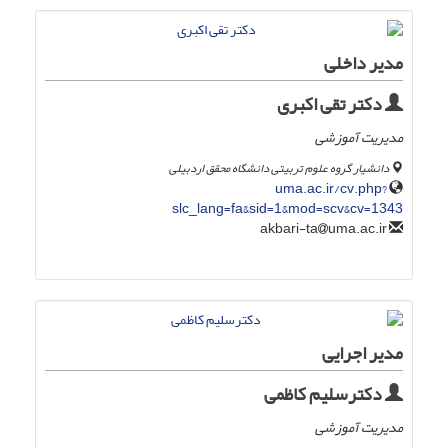
مدیر داخلی
دکتر تقی اکبری
مدیریت آموزشی
دانشیار گروه علوم تربیتی دانشگاه محقق اردبیلی
uma.ac.ir/cv.php?
slc_lang=fa&sid=1&mod=scv&cv=1343
uma.ac.ir
akbari-ta
مدیر اجرایی
دکترسلیم کاظمی
مدیریت آموزشی