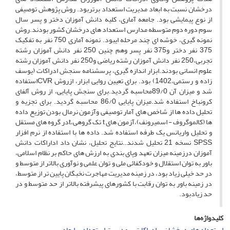
درخشان نسبت به ابعاد مدیریت استعداد برتربود. روش پژوهش توصیفی
از نوع پیمایشی بود. جامعه آماری، کلیه دانش آموزان دختر و پسر سال
سوم دوره دوم متوسطه مدارس استعداد های درخشان کشور بودند.روش
نمونه گیری، خوشه ای چند مرحله ایبود. نمونه آماری 750 نفر به تفکیک
375 نفر دختر و375 نفر پسر وهم چنین 250 نفر دانش آموزان رشته
تجربی،250 نفر دانش آموزان رشته ریاضی و250 نفر دانش آموزان رشته
علوم انسانی بودند.ابزار اندازه گیری، پرسشنامه سنجش ادراکات (یوسف
زاده و رستمی،1402) بود. برای تعیین روایی ابزار، ازروش CVRاستفاده
شد و میزان آن 89/0محاسبه گردید.برای سنجش پایایی، از روش آلفای
کرونباخ استفاده شد.میزان پایایی 86/0 محاسبه گردید. برای تجزیه و
تحلیل داده ها از شاخص های آمار توصیفی وآزمون نرمال بودن توزیع داده
ها (کالموگروف - اسمیرونف)،آزمون های t تک گروهی،tدر گروه های مستقل
و تحلیل واریانس یک طرفه استفاده شد. داده ها با استفاده از نرم افزار
SPSS نسخه 21 تحلیل شدند..نتایج تحلیل، نشان داد اداراکات دانش
آموزان درزمینه میزان تعهد وپای بندی به ارزش های حاکم بر نظام اسلامی،
باور به توان استقلال و خودکفائی ملی و توان علمی و نوآوری بالاتر از متوسط و
در حد خیلی زیاد بود، در زمینه مدیریت مهاجرت نخبگان پایین تر از متوسط،
در زمینه باور به توان رقابت با کشورهای پیشرفته بالاتر از حد متوسط و در
حد زیادبود.
کلیدواژه‌ها
استعداد های درخشان
ادراکات
مدیریت استعداد
ابعاد