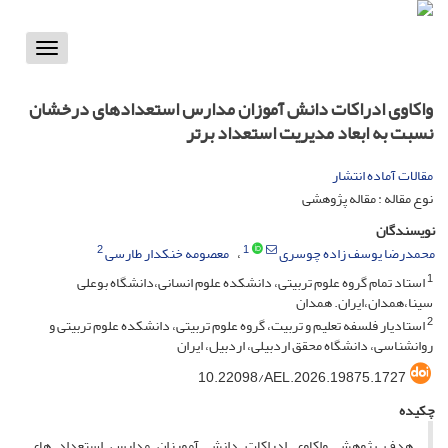
Toggle
vigation
واکاوی ادراکات دانش آموزان مدارس استعدادهای درخشان
نسبت به ابعاد مدیریت استعداد برتر
مقالات آماده انتشار
نوع مقاله : مقاله پژوهشی
نویسندگان
2
1
محمدرضا یوسف زاده چوسری
معصومه خنکدار طارسی
1
استاد تمام گروه علوم تربیتی، دانشکده علوم انسانی،دانشگاه بوعلی
سینا،همدان،ایران. همدان
2
استادیار فلسفه تعلیم و تربیت، گروه علوم تربیتی، دانشکده علوم تربیتی و
روانشناسی، دانشگاه محقق اردبیلی، اردبیل، ایران
10.22098/AEL.2026.19875.1727
چکیده
هدف پژوهش واکاوی ادراکات دانش آمورزان مدارس استعداد های