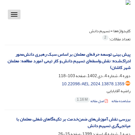
Toggle
vigation
کلیدواژه‌ها =
تسهیم دانش
2
تعداد مقالات:
پیش بینی توسعه حرفه‌ای معلمان بر اساس سبک رهبری دانش‌محور
ادراک‌شده: نقش واسطه‌ای تسهیم دانش و کار تیمی (مورد مطالعه: معلمان
شهر کاشان)
دوره 4، شماره 4، دی 1402، صفحه
103-118
10.22098/AEL.2024.13878.1359
راضیه آقابابایی
1.16 M
مشاهده مقاله
اصل مقاله
بررسی نقش آموزش‌های ضمن‌خدمت بر تکیه‌گاهای شغلی معلمان با
میانجی‌گری تسهیم دانش
دوره 1، شماره 4، اسفند 1399، صفحه
15-26