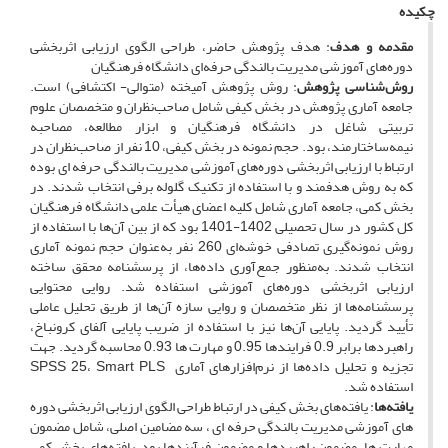
چکیده
مقدمه و هدف
: هدف پژوهش حاضر، طراحی الگوی ارزیابی اثربخشی
دوره‌های آموزشی مدیریت بالندگی حرفه‌ای دانشگاه فرهنگیان
روش‌شناسی پژوهش
: روش پژوهش آمیخته (متوالی- اکتشافی) است.
جامعه آماری پژوهش در بخش کیفی شامل صاحب‌نظران و متخصصان علوم
تربیتی شاغل در دانشگاه فرهنگیان و ابزار مطالعه، مصاحبه
نیمه‌ساختار‌مند، بود. حجم نمونه در بخش کیفی، 10 نفر از صاحب‌نظران در
ارتباط با ارزیابی اثربخشی دوره‌های آموزشی مدیریت بالندگی حرفه ای بوده
که به روش هدفمند و با استفاده از تکنیک گلوله برفی انتخاب شدند. در
بخش کمی، جامعه آماری شامل کلیه اعضای هیأت ‌علمی دانشگاه فرهنگیان
کل کشور در سال تحصیلی 1402-1401 بود که از بین آن‌ها با استفاده از
روش نمونه‌گیری تصادفی خوشه‌ای 260 نفر به‌عنوان حجم نمونه آماری
انتخاب شدند. به‌منظور جمع‌آوری داده‌ها، از پرسشنامه محقق ساخته
ارزیابی اثربخشی دوره‌های آموزشی استفاده شد. روایی محتوایی
پرسشنامه‌ها از نظر متخصصان و روایی سازه آن‌ها از طریق تحلیل عاملی
تأیید گردید. پایایی آن‌ها نیز با استفاده از ضریب پایایی آلفای کرونباخ،
راهبردها برابر 0.9 فرایندها 0.95 و مهارت ها 0.93 محاسبه گردید. جهت
تجزیه‌ و تحلیل داده‌ها از نرم‌افزارهای آماری SPSS 25، Smart PLS
استفاده شد.
یافته‌ها
: یافته‌های بخش کیفی در ارتباط طراحی الگوی ارزیابی اثربخشی دوره
های آموزشی مدیریت بالندگی حرفه ای ، سه مضامین اصلی، شامل مضمون
مهارت ها، مضمون راهبردها و مضمون فرآیندها بود. یافته‌های بخش کمی