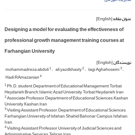
عنوان مقاله
[English]
Designing a model for evaluating the effectiveness of
professional growth management training courses at
Farhangian University
نویسندگان
[English]
1
2
3
mohammadreza abdoli
ali yazdkhasty
tagi Aghahoseini,
4
Hadi RAmazanian
1
Ph.D. student, Department of Educational Management, Torbat
Heydarieh Branch, Islamic Azad University, Torbat Heydarieh, Iran
2
Associate Professor, Department of Educational Sciences, Kashan
University, Kashan, Iran
3
Visiting Assistant Professor, Department of Educational Sciences,
Farhangian University of Isfahan, Shahid Bahonar Campus, Isfahan,
Iran.
4
Visiting Assistant Professor, University of Judicial Sciences and
Administrative Services, Tehran, Iran