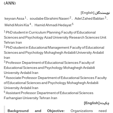
(ANN)
نویسندگان
[English]
1
2
3
keyvan Assa
soudabe Ebrahimi Naseri
Adel Zahed Bablan
4
5
Mehdi Moini Kia
Hamid Ahmadi Hedayat
1
PhD student in Curriculum Planning, Faculty of Educational
Sciences and Psychology, Azad University, Research Sciences Unit,
Tehran, Iran
2
PhD student in Educational Management, Faculty of Educational
Sciences and Psychology, Mohaghegh Ardabili University, Ardabil,
Iran
3
Professor, Department of Educational Sciences, Faculty of
Educational Sciences and Psychology, Mohaghegh Ardabili
University, Ardabil, Iran
4
Associate Professor, Department of Educational Sciences, Faculty
of Educational Sciences and Psychology, Mohaghegh Ardabili
University, Ardabil, Iran
5
Assistant Professor, Department of Educational Sciences,
Farhangian University, Tehran, Iran
چکیده
[English]
Background and Objective
:
Organizations need