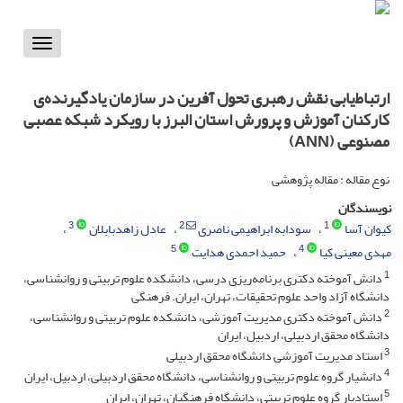
Toggle
vigation
ارتباط‌یابی نقش رهبری تحول آفرین در سازمان یادگیرنده‌ی
کارکنان آموزش و پرورش استان البرز با رویکرد شبکه عصبی
مصنوعی (ANN)
نوع مقاله : مقاله پژوهشی
نویسندگان
3
2
1
کیوان آسا
سودابه ابراهیمی ناصری
عادل زاهدبابلان
5
4
مهدی معینی کیا
حمید احمدی هدایت
1
دانش آموخته دکتری برنامه‌ریزی درسی، دانشکده علوم تربیتی و روانشناسی،
دانشگاه آزاد واحد علوم تحقیقات، تهران، ایران. فرهنگی
2
دانش آموخته دکتری مدیریت آموزشی، دانشکده علوم تربیتی و روانشناسی،
دانشگاه محقق اردبیلی، اردبیل، ایران
3
استاد مدیریت آموزشی دانشگاه محقق اردبیلی
4
دانشیار گروه علوم تربیتی و روانشناسی، دانشگاه محقق اردبیلی، اردبیل، ایران
5
استادیار گروه علوم تربیتی، دانشگاه فرهنگیان، تهران، ایران