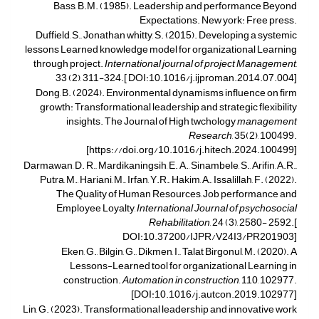
Bass, B.M. (1985). Leadership and performance Beyond
Expectations. New york: Free press.
Duffield, S., Jonathan whitty, S. (2015). Developing a systemic
lessons Learned knowledge model for organizational Learning
through project.
International journal of project Management
,
33 (2), 311-324.[ DOI:10.1016/j.ijproman.2014.07.004]
Dong, B. (2024). Environmental dynamisms influence on firm
growth: Transformational leadership and strategic flexibility
insights. The Journal of High twchology
management
Research
, 35(2), 100499.
[https://doi.org/10.1016/j.hitech.2024.100499]
Darmawan, D. R., Mardikaningsih, E. A., Sinambele, S., Arifin, A.R.,
Putra, M., Hariani, M., Irfan, Y.R., Hakim, A., Issalillah, F. (2022).
The Quality of Human Resources, Job performance and
Employee Loyalty,
International Journal of psychosocial
Rehabilitation
, 24 (3), 2580- 2592.[
DOI:10.37200/IJPR/V24I3/PR201903]
Eken, G., Bilgin, G., Dikmen, I., Talat Birgonul, M. (2020). A
Lessons-Learned tool for organizational Learning in
construction.
Automation in construction
, 110, 102977.
[DOI:10.1016/j.autcon.2019.102977]
Lin, G. (2023). Transformational leadership and innovative work