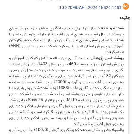
10.22098/AEL.2024.15624.1461
چکیده
مقدمه و هدف:
سازمان­ها برای بهبود یادگیری بیشتر خود در محیط­های
پیوسته در حال تغییر به رهبری تحول آفرین نیاز دارند. پژوهش حاضر با
هدف ارتباط­یابی نقش رهبری تحول آفرین در سازمان یادگیرنده­ی کارکنان
آموزش و پرورش استان البرز با رویکرد شبکه عصبی مصنوعی (ANN)
انجام گرفت.
روش­شناسی پژوهش:
جامعه آماری این مطالعه شامل کارکنان آموزش و
پرورش استان البرز با جمعیت 460 نفر در سال 1403 ­بود. روش نمونه­
گیری از نوع تصادفی ساده بود. حجم نمونه با توجه به مدل کرجسی-
مورگان 132 نفر در نظر گرفته شد. برای جمع­آوری داده­ها از پرسشنامه
رهبری تحول آفرین باس و آوولیو (2000) و پرسشنامه محقق ساخته
سازمان یادگیرنده میر آقاپور اقدم (1388) و استفاده شد. روایی ابزارها با
نظر استادان علوم تربیتی و روانشناسی تأیید شد. داده­ها با شبکه عصبی
مصنوعی پرسپترون چند لایه (MLP) در نرم افزار Spss.25 تحلیل شد.
نتایج نشان داد ارتباط­یابی رهبری تحول آفرین بر سازمان یادگیرنده دارای
یک لایه ورودی با 6 گره و یک لایه پنهان با 6 گره است و شبکه عصبی
مصنوعی به خوبی قادر است پرش­ها و روند سازمان یادگیرنده را از روی
رهبری تحول آفرین پیش­بینی کند.
یافته­ها:
یافته­ها نشان می­دهد که ویژگی­های آرمانی (100/0) بیشترین تأثیر و