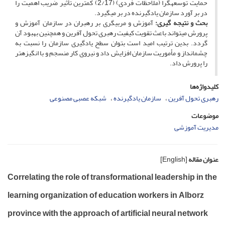
حمایت توسعه­گرا (ملاحظات فردی) (2/17) کمترین تأثیر ضریب اهمیت را
در بر آورد سازمان یادگیرنده در بر می­گیرد.
بحث و نتیجه گیری:
آموزش و مربیگری بر رهبران در سازمان آموزش و
پرورش می­تواند باعث تقویت کیفیت رهبری تحول آفرین و همچنین بهبود آن
گردد. بدین ترتیب امید است بتوان سطح یادگیری سازمان را نسبت به
چشم­انداز و مأموریت سازمان افزایش داد و نیروی کار منسجم و با انگیزه­تر
را پرورش داد.
کلیدواژه‌ها
رهبری تحول آفرین
سازمان یادگیرنده‌
شبکه عصبی مصنوعی
موضوعات
مدیریت آموزشی
عنوان مقاله
[English]
Correlating the role of transformational leadership in the
learning organization of education workers in Alborz
province with the approach of artificial neural network