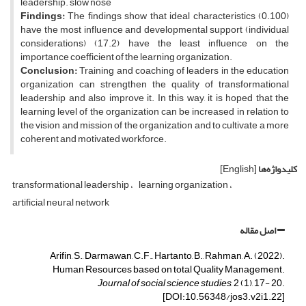
leadership. slow nose
Findings:
The findings show that ideal characteristics (0.100)
have the most influence and developmental support (individual
considerations) (17.2) have the least influence on the
importance coefficient of the learning organization.
Conclusion:
Training and coaching of leaders in the education
organization can strengthen the quality of transformational
leadership and also improve it. In this way, it is hoped that the
learning level of the organization can be increased in relation to
the vision and mission of the organization and to cultivate a more
coherent and motivated workforce.
کلیدواژه‌ها
[English]
transformational leadership
learning organization
artificial neural network
اصل مقاله
Arifin, S., Darmawan, C.F., Hartanto, B., Rahman, A. (2022).
Human Resources based on total Quality Management.
Journal of social science studies
, 2 (1), 17- 20.
[DOI:10.56348/jos3.v2i1.22]