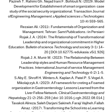
Pazireh, T., Rahimi, Gh., Nejad Irani, F., Bohlouli, N. (2019). Model
Development for Establishment of smart organization: case
study of the social security organizational. Transaction Journal
ofEngineering
, Management, & Applied sciences & Technologies
,
10 (4), 559-565.
Rezaian, Ali. (2011). Fundamentals of Organization and
Management. Tehran:
Samt Publications.
(in Persian)
Rojak, J. A. (2024). The Rrlationship of Transformational
Leadership and organizational commitment in Higher
Education. Bulletin of science,
Technology and society
, 3 (1), 14-
20.[ DOI:10.62775/edukasia.v5i1.926]
Rojak, J. A., Munir, M. (2023). The Relationship Between
Leadership styles and Human Resource Management
Practices. International Journal of service, Management,
Engineering, and Technology
, 4 (2), 1-5.
S.Aby, E., Shroff, H., Winters, A., Kaplan, A., Patel, P., S.Vogel, A.,
Mikolajczyk, A. (2023). A Framework for creting a Foamed
organization in Gastroenterology: Lessons Learned from the
Liver Fellow Network.
Clinical Gastroenterology and
Hepatology
, 21 (2), 256-259.[ doi: 10.1016/j.cgh.2022.08.014.]
Tavakoli, Alireza; Saleh Darjani, Sakineh; Faraji, Vajiheh; Fallah,
Ainaz. (2017). Transforming the School into a Learning