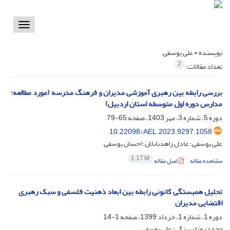
Toggle
vigation
نویسنده =
علی یوسفی
2
تعداد مقالات:
بررسی رابطه بین رهبری آموزشی مدیران و فرهنگ مدرسه (مورد مطالعه:
مدارس دوره اول متوسطه استان اردبیل)
دوره 5، شماره 3، مهر 1403، صفحه
65-79
10.22098/AEL.2023.9297.1058
علی یوسفی؛ عادل زاهدبابلان؛ احسان یوسفی
1.17 M
مشاهده مقاله
اصل مقاله
تحلیل همبستگی کانونی رابطه بین ابعاد ذهنیت فلسفی و سبک رهبری
اقتضایی مدیران
دوره 1، شماره 1، خرداد 1399، صفحه
1-14
محمد رضا بهرنگی؛ علی یوسفی