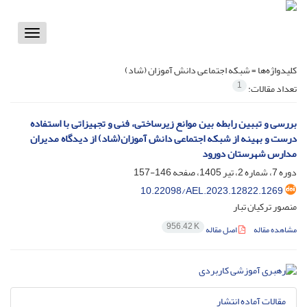
Toggle
vigation
کلیدواژه‌ها =
شبکه اجتماعی دانش آموزان (شاد)
1
تعداد مقالات:
بررسی و تببین رابطه بین موانع زیرساختی، فنی و تجهیزاتی با استفاده
درست و بهینه از شبکه اجتماعی دانش آموزان(شاد) از دیدگاه مدیران
مدارس شهرستان دورود
دوره 7، شماره 2، تیر 1405، صفحه
146-157
10.22098/AEL.2023.12822.1269
منصور ترکیان تبار
956.42 K
مشاهده مقاله
اصل مقاله
مقالات آماده انتشار