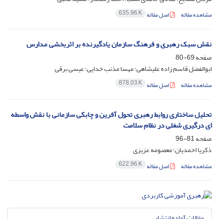
635.96 K
مشاهده مقاله
اصل مقاله
نقش سبک رهبری و فرهنگ سازمان یادگیرنده بر اثربخشی مدارس
صفحه
69-80
ابوالفضل قاسم زاده علیشاهی؛ مهسا مذنب خدایی؛ عیسی برقی
878.03 K
مشاهده مقاله
اصل مقاله
تحلیل ساختاری روابط رهبری تحول آفرین و چابکی سازمانی با نقش واسطه
ای درگیری شغلی در نظام سلامت
صفحه
81-96
ذکریا احمدیان؛ معصومه عزیزی
622.96 K
مشاهده مقاله
اصل مقاله
مقالات آماده انتشار