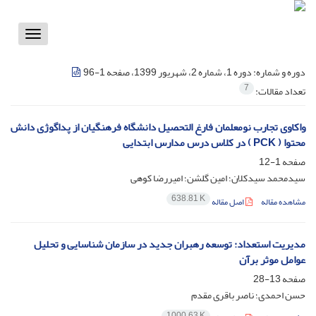
Toggle
vigation
دوره و شماره:
دوره 1، شماره 2، شهریور 1399، صفحه 1-96
7
تعداد مقالات:
واکاوی تجارب نومعلمان فارغ التحصیل دانشگاه فرهنگیان از پداگوژی دانش
محتوا ( PCK ) در کلاس درس مدارس ابتدایی
صفحه
1-12
سیدمحمد سیدکلان؛ امین گلشن؛ امیررضا کوهی
638.81 K
مشاهده مقاله
اصل مقاله
مدیریت استعداد: توسعه رهبران جدید در سازمان شناسایی و تحلیل
عوامل موثر برآن
صفحه
13-28
حسن احمدی؛ ناصر باقری مقدم
1000.63 K