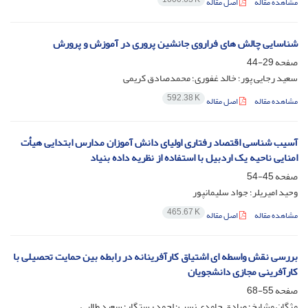
مشاهده مقاله
اصل مقاله
شناسایی چالش های فراروی جانشین پروری در آموزش و پرورش
صفحه
29-44
سعید رجایی پور؛ خالد غفوری؛ محمدصادق کریمی
592.38 K
مشاهده مقاله
اصل مقاله
آسیب شناسی اقتصاد رفتاری اولیای دانش آموزان مدارس ابتدایی هیأت
امنایی ناحیه یک اردبیل با استفاده از نظریه داده بنیاد
صفحه
45-54
وحید امیریلر؛ جواد سلیمانپور
465.67 K
مشاهده مقاله
اصل مقاله
بررسی نقش واسطه ای اشتیاق کارآفرینانه در رابطه بین حمایت تحصیلی با
کارآفرینی مجازی دانشجویان
صفحه
55-68
مژگان مشایخ؛ صادق حامدی نسب؛ احمد رستگار؛ سعید طالبی